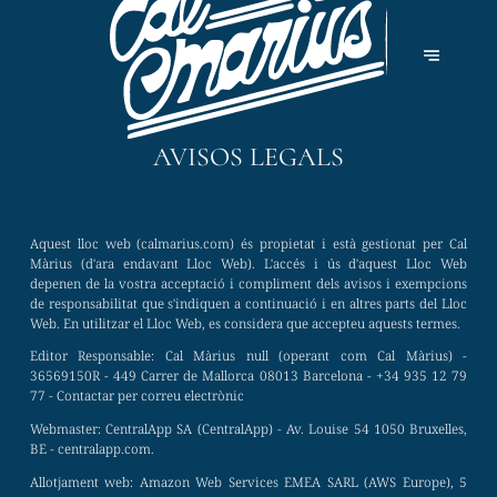
AVISOS LEGALS
Aquest lloc web (calmarius.com) és propietat i està gestionat per Cal
Màrius (d'ara endavant Lloc Web). L'accés i ús d'aquest Lloc Web
depenen de la vostra acceptació i compliment dels avisos i exempcions
de responsabilitat que s'indiquen a continuació i en altres parts del Lloc
Web. En utilitzar el Lloc Web, es considera que accepteu aquests termes.
Editor Responsable:
Cal Màrius null (operant com Cal Màrius) -
36569150R - 449 Carrer de Mallorca 08013 Barcelona - +34 935 12 79
77 -
Contactar per correu electrònic
Webmaster:
CentralApp SA (CentralApp) - Av. Louise 54 1050 Bruxelles,
BE - centralapp.com.
Allotjament web:
Amazon Web Services EMEA SARL (AWS Europe), 5